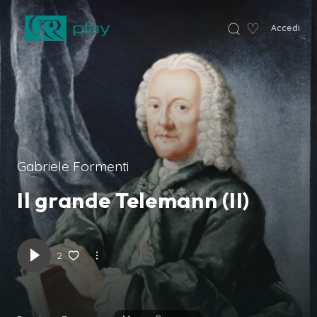
♡
Accedi
VCR Home
Gabriele Formenti
Il grande Telemann (II)
2