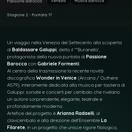
Venezia
Musica Barocca
Passione Barocca
Stagione 2 - Puntata 17
Un viaggio nella Venezia del Settecento alla scoperta
di
Baldassare Galuppi
, detto il ‘“’Buranello’,
protagonista della nuova puntata di
Passione
Barocca
con
Gabriele Formenti
.
Al centro della trasmissione la recente novità
discografica
Wonder in Venice
(Arcana / Outhere
A579), interamente dedicata alla musica per tastiera di
Galuppi: sonate e concerti per cembalo che rivelano
un autore sorprendente, elegante, teatrale e
profondamente moderno.
Artefice del progetto è
Arianna Radaelli
, al
clavicembalo e alla direzione dell’Ensemble
La
Filarete
, in un progetto che unisce rigore filologico,