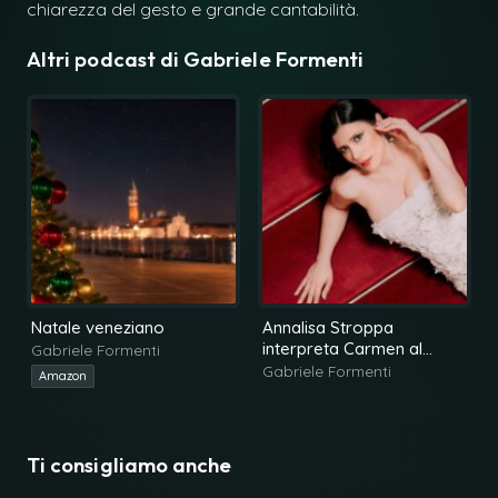
chiarezza del gesto e grande cantabilità.
Altri podcast di
Gabriele Formenti
Natale veneziano
Annalisa Stroppa
interpreta Carmen al
Gabriele Formenti
Teatro La Fenice
Gabriele Formenti
Amazon
Ti consigliamo anche