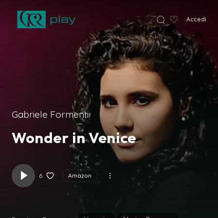
♡
Accedi
VCR Home
Gabriele Formenti
Wonder in Venice
6
Amazon