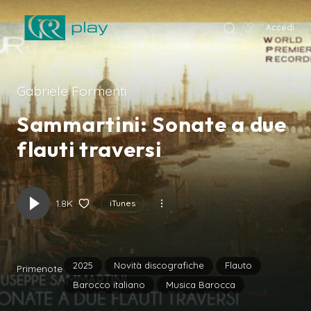
♡
Accedi
VCR Home
Gabriele Formenti
Sammartini: Sonate a due
flauti traversi
1.8K
iTunes
2025
Novità discografiche
Flauto
Primenote
Barocco italiano
Musica Barocca