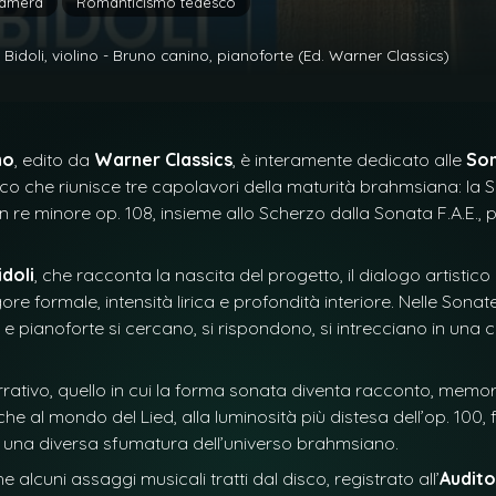
camera
Romanticismo tedesco
idoli, violino - Bruno canino, pianoforte (Ed. Warner Classics)
no
, edito da
Warner Classics
, è interamente dedicato alle
Son
co che riunisce tre capolavori della maturità brahmsiana: la S
 in re minore op. 108, insieme allo Scherzo dalla Sonata F.A.E.,
idoli
, che racconta la nascita del progetto, il dialogo artistic
 formale, intensità lirica e profondità interiore. Nelle Sonate 
 e pianoforte si cercano, si rispondono, si intrecciano in una
rrativo, quello in cui la forma sonata diventa racconto, memo
he al mondo del Lied, alla luminosità più distesa dell’op. 100,
a una diversa sfumatura dell’universo brahmsiano.
lcuni assaggi musicali tratti dal disco, registrato all’
Audito