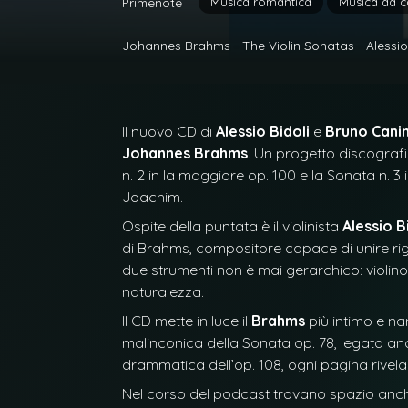
Musica romantica
Musica da 
Primenote
Johannes Brahms - The Violin Sonatas - Alessio B
Il nuovo CD di
Alessio Bidoli
e
Bruno Cani
Johannes Brahms
. Un progetto discografi
n. 2 in la maggiore op. 100 e la Sonata n. 3
Joachim.
Ospite della puntata è il violinista
Alessio B
di Brahms, compositore capace di unire rigore
due strumenti non è mai gerarchico: violino
naturalezza.
Il CD mette in luce il
Brahms
più intimo e na
malinconica della Sonata op. 78, legata anc
drammatica dell’op. 108, ogni pagina rivel
Nel corso del podcast trovano spazio anche a