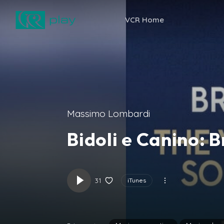
VCR Home
Massimo Lombardi
Bidoli e Canino: 
31
iTunes