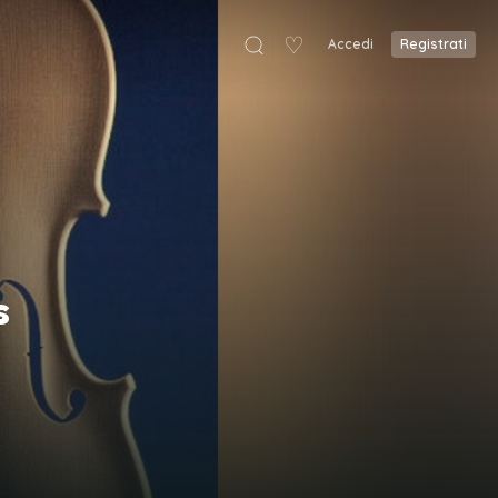
♡
Accedi
Registrati
s