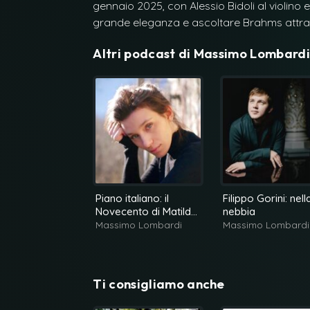
gennaio 2025, con Alessio Bidoli al violino
grande eleganza e ascoltare Brahms attraver
Altri podcast di
Massimo Lombardi
Piano italiano: il
Filippo Gorini: nell
Novecento di Matilda
nebbia
De Angiolini
Massimo Lombardi
Massimo Lombardi
Ti consigliamo anche