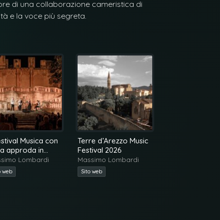
uore di una collaborazione cameristica di
tà e la voce più segreta.
Festival Musica con
Terre d’Arezzo Music
Freitas Branco:
ta approda in
Festival 2026
Complete violi
neto
sonatas and pi
simo Lombardi
Massimo Lombardi
Massimo Lomba
trio
o web
Sito web
iTunes