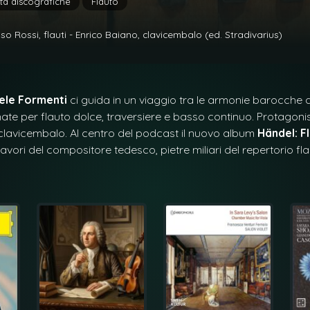
tà discografiche
Flauto
 Rossi, flauti - Enrico Baiano, clavicembalo (ed. Stradivarius)
ele Formenti
ci guida in un viaggio tra le armonie barocche 
ate per flauto dolce, traversiere e basso continuo. Protagonis
 clavicembalo. Al centro del podcast il nuovo album
Händel: F
avori del compositore tedesco, pietre miliari del repertorio flau