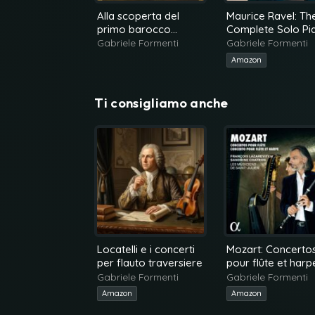
Alla scoperta del
Maurice Ravel: Th
primo barocco
Complete Solo Pi
tedesco
Works
Gabriele Formenti
Gabriele Formenti
Amazon
Ti consigliamo anche
Locatelli e i concerti
Mozart: Concerto
per flauto traversiere
pour flûte et harp
Gabriele Formenti
Gabriele Formenti
Amazon
Amazon