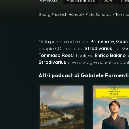
Musica Barocca
2025
Novi
Primenote
Georg Friedrich Händel - Flute Sonatas - Tommaso
Nella puntata odierna di
Primenote
,
Gabri
doppio CD – edito da
Stradivarius
– di Son
Tommaso Rossi
, flauti, ed
Enrico Baiano
,
Stradivarius
, che raccoglie autentici capol
Altri podcast di
Gabriele Formenti