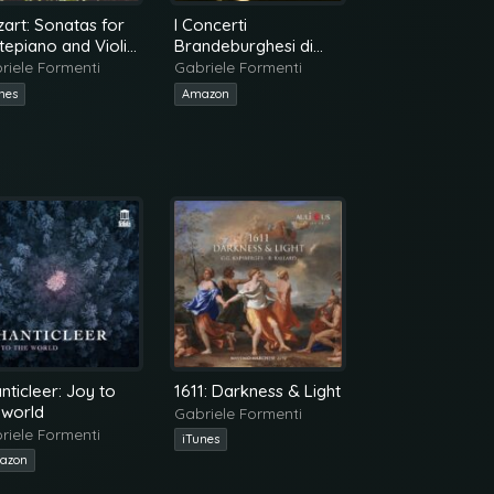
art: Sonatas for
I Concerti
Wonder in Ven
tepiano and Violin
Brandeburghesi di
Gabriele Formen
01, KV378, KV454
Bach secondo
riele Formenti
Gabriele Formenti
Amazon
Harnoncourt
nes
Amazon
nticleer: Joy to
1611: Darkness & Light
Simone Vallero
 world
Roma Eterna
Gabriele Formenti
riele Formenti
Gabriele Formen
iTunes
azon
Amazon