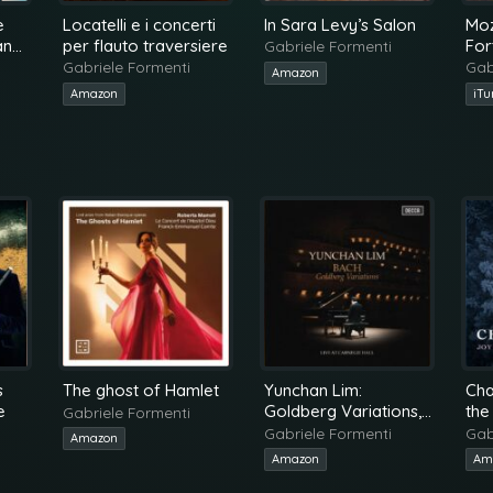
e
Locatelli e i concerti
In Sara Levy’s Salon
Moz
ano
per flauto traversiere
For
Gabriele Formenti
KV3
Gabriele Formenti
Gab
Amazon
Amazon
iTu
s
The ghost of Hamlet
Yunchan Lim:
Cha
e
Goldberg Variations,
the
Gabriele Formenti
Live at Carnegie Hall
Gabriele Formenti
Gab
Amazon
Amazon
Am