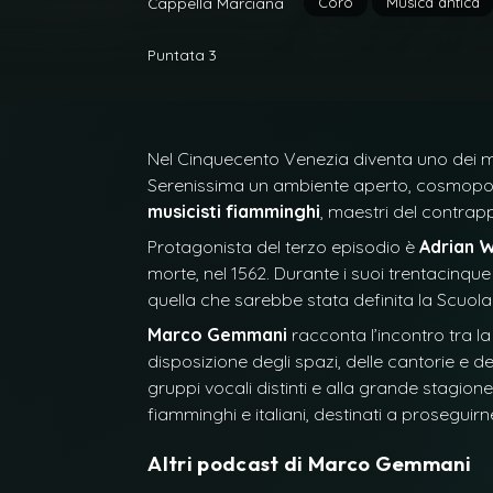
Coro
Musica antica
Cappella Marciana
Puntata 3
Nel Cinquecento Venezia diventa uno dei mag
Serenissima un ambiente aperto, cosmopolit
musicisti fiamminghi
, maestri del contra
Protagonista del terzo episodio è
Adrian W
morte, nel 1562. Durante i suoi trentacinqu
quella che sarebbe stata definita la Scuol
Marco Gemmani
racconta l’incontro tra la
disposizione degli spazi, delle cantorie e d
gruppi vocali distinti e alla grande stagione
fiamminghi e italiani, destinati a proseguirn
Altri podcast di
Marco Gemmani