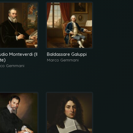
udio Monteverdi (II
Baldassare Galuppi
I due Gabrieli
te)
Marco Gemmani
Marco Gemman
co Gemmani