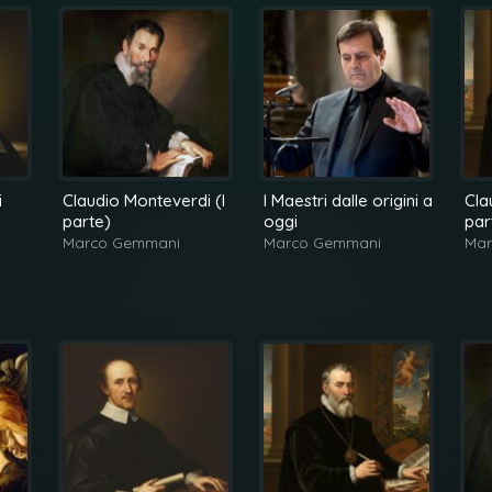
i
Claudio Monteverdi (I
I Maestri dalle origini a
Cla
parte)
oggi
par
Marco Gemmani
Marco Gemmani
Mar