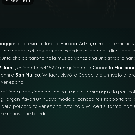
Musica sacra
giori crocevia culturali d’Europa. Artisti, mercanti e musicist
a e capace di trasformare esperienze lontane in linguaggi nuo
ppunto che portarono nella musica veneziana una straordinar
illaert
, chiamato nel 1527 alla guida della
Cappella Marcian
e anni a
San Marco
, Willaert elevò la Cappella a un livello di p
a veneziana.
 raffinata tradizione polifonica franco-fiamminga e la particol
egli organi favorì un nuovo modo di concepire il rapporto tra l
 della policoralità veneziana. Attorno a Willaert si formò inoltr
e e rinnovarne l’eredità.