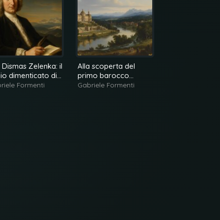
 Dismas Zelenka: il
Alla scoperta del
Biber e il ‘Fidic
io dimenticato di
primo barocco
sacroprofanum
esda
tedesco
riele Formenti
Gabriele Formenti
Gabriele Formen