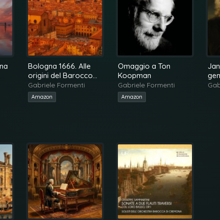
una
Bologna 1666. Alle
Omaggio a Ton
Jan
origini del Barocco
Koopman
gen
strumentale italiano
Dr
Gabriele Formenti
Gabriele Formenti
Gab
Amazon
Amazon