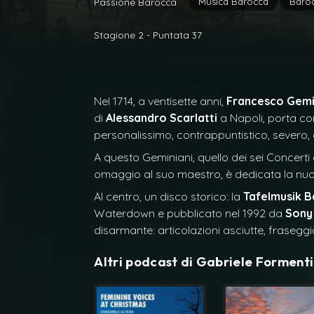
Musica Barocca
Baroc
Passione Barocca
Stagione 2 - Puntata 37
Nel 1714, a ventisette anni,
Francesco Gemi
di
Alessandro Scarlatti
a Napoli, porta con
personalissimo, contrappuntistico, severo, q
A questo Geminiani, quello dei sei Concerti g
omaggio al suo maestro, è dedicata la nu
Al centro, un disco storico: la
Tafelmusik 
Waterdown e pubblicato nel 1992 da
Sony
disarmante: articolazioni asciutte, fraseggi
Altri podcast di
Gabriele Formenti