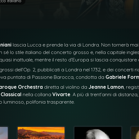
co italiano
niani
lascia Lucca e prende la via di Londra. Non tornerà mai p
 sé lo stile italiano del concerto grosso e, nella capitale ingle
uasi inattuale, mentre il resto d’Europa si lascia conquistare d
rossi dell’Op. 2, pubblicati a Londra nel 1732, e dei concerti ric
ova puntata di
Passione Barocca
, condotta da
Gabriele For
Baroque Orchestra
diretta al violino da
Jeanne Lamon
, regi
 Classical
nella collana
Vivarte
. A più di trent’anni di dista
o luminoso, polifonia trasparente.