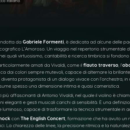
co italiano
ndotta da
Gabriele Formenti
, è dedicata ad alcune delle pa
scografico
L’Amoroso
. Un viaggio nel repertorio strumentale 
 nei quali virtuosismo, cantabilità e ricerca timbrica si fondon
articolarmente amati da Vivaldi, come il
flauto traverso
, l’
ob
sica dai colori sempre mutevoli, capace di alternare la brillant
 diventa protagonista di un dialogo vivace con l’orchestra, in
sume spesso una dimensione intima e quasi cameristica.
più affascinanti di Antonio Vivaldi, nel quale il violino è chi
 eleganti e gesti musicali carichi di sensibilità. È una defini
e luminoso, capace di trasformare la tecnica strumentale in au
nnock
con
The English Concert
, formazione che ha avuto un r
. La chiarezza delle linee, la precisione ritmica e la naturalez