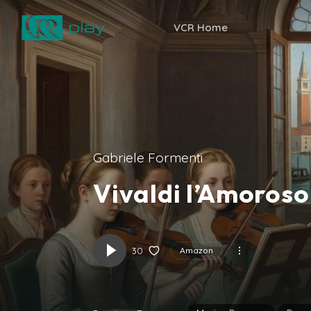
VCR Home
Gabriele Formenti
Vivaldi l’Amoroso
30
Amazon