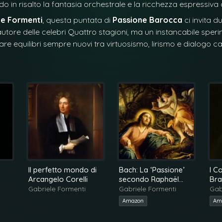
o in risalto la fantasia orchestrale e la ricchezza espressiv
le Formenti
, questa puntata di
Passione Barocca
ci invita 
autore delle celebri
Quattro stagioni
, ma un instancabile sper
eare equilibri sempre nuovi tra virtuosismo, lirismo e dialogo c
Il perfetto mondo di
Bach: La ‘Passione’
I C
Arcangelo Corelli
secondo Raphaël
Bra
Pichon
Ba
Gabriele Formenti
Gabriele Formenti
Gab
Har
Amazon
Am