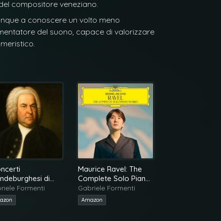
a del compositore veneziano.
dunque a conoscere un volto meno
imentatore del suono, capace di valorizzare
ameristico.
oncerti
Maurice Ravel: The
Bach: Sonate p
ndeburghesi di
Complete Solo Piano
violino e clavi
ch secondo
Works
riele Formenti
Gabriele Formenti
Gabriele Formen
noncourt
azon
Amazon
Amazon