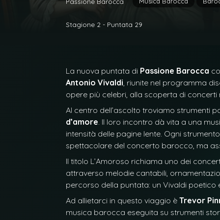
Musica Barocca
Baroc
Passione Barocca
Stagione 2 - Puntata 29
La nuova puntata di
Passione Barocca
co
Antonio Vivaldi
, riunite nel programma di
opere più celebri, alla scoperta di concerti
Al centro dell’ascolto troviamo strumenti p
d’amore
. Il loro incontro dà vita a una mu
intensità delle pagine lente. Ogni strumento
spettacolare del concerto barocco, ma as
Il titolo
L’Amoroso
richiama uno dei concerti 
attraverso melodie cantabili, ornamentazioni
percorso della puntata: un Vivaldi poetico 
Ad allietarci in questo viaggio è
Trevor Pi
musica barocca eseguita su strumenti storici