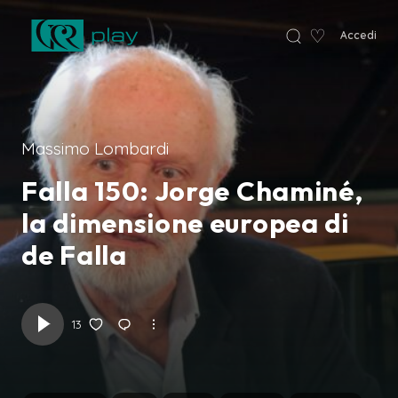
♡
Accedi
VCR Home
Massimo Lombardi
Falla 150: Jorge Chaminé,
la dimensione europea di
de Falla
13