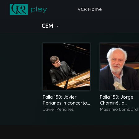
VCR Home
CEM
Falla 150: Javier
Falla 150: Jorge
Perianes in concerto
Chaminé, la
a Paris
dimensione euro
Javier Perianes
Massimo Lombardi
di de Falla