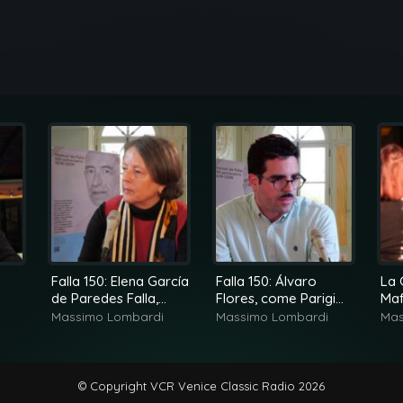
Falla 150: Elena García
Falla 150: Álvaro
La 
de Paredes Falla,
Flores, come Parigi
Ma
pea
ricordi di famiglia
cambiò Manuel de
Massimo Lombardi
Massimo Lombardi
Mas
Falla
© Copyright VCR Venice Classic Radio 2026