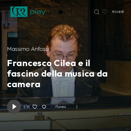
♡
Accedi
VCR Home
Massimo Anfossi
Francesco Cilea e il
fascino della musica da
camera
6.1K
iTunes