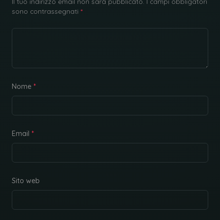
Il tuo indirizzo email non sarà pubblicato.
I campi obbligatori
sono contrassegnati
*
Nome
*
Email
*
Sito web