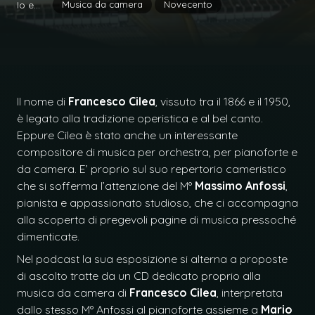
Musica da camera
Novecento
Io e...
Il nome di
Francesco Cilea
, vissuto tra il 1866 e il 1950,
è legato alla tradizione operistica e al bel canto.
Eppure Cilea è stato anche un interessante
compositore di musica per orchestra, per pianoforte e
da camera. E’ proprio sul suo repertorio cameristico
che si sofferma l’attenzione del M°
Massimo Anfossi
,
pianista e appassionato studioso, che ci accompagna
alla scoperta di pregevoli pagine di musica pressoché
dimenticate.
Nel podcast la sua esposizione si alterna a proposte
di ascolto tratte da un CD dedicato proprio alla
musica da camera di
Francesco Cilea
, interpretata
dallo stesso M° Anfossi al pianoforte assieme a
Mario