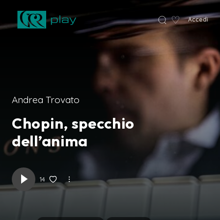
♡
Accedi
VCR Home
Andrea Trovato
Chopin, specchio
dell’anima
14