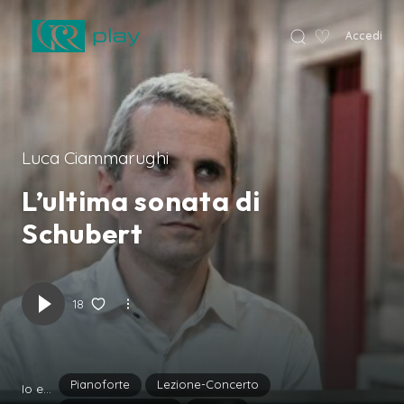
♡
Accedi
VCR Home
Luca Ciammarughi
L’ultima sonata di
Schubert
18
Pianoforte
Lezione-Concerto
Io e...