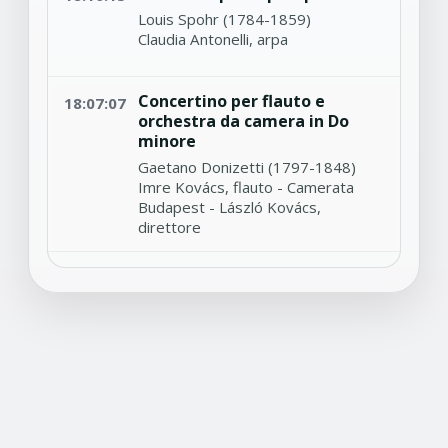
Louis Spohr (1784-1859)
Claudia Antonelli, arpa
Concertino per flauto e
18:07:07
orchestra da camera in Do
minore
Gaetano Donizetti (1797-1848)
Imre Kovács, flauto - Camerata
Budapest - László Kovács,
direttore
Nocturne in fa minore No.1
18:02:39
Op.55
Frederic Chopin (1810-1849)
Maurizio Pollini, pianoforte
Sinfonia in re Maggiore KV81
17:52:19
Wolfgang Amadeus Mozart (1756-
1791)