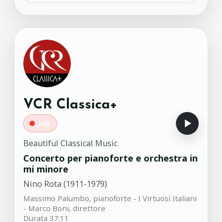
Trio per violino, violoncello e
17:24
pianoforte in Do maggiore
KV548
Wolfgang Amadeus Mozart (1756-
1791)
Trio Stradivari
Quintetto per fiati in do
17:00
Maggiore No.3 Op.2
VCR Classica+
Henri Brod (1801-1838)
Albert Schweitzer Quintet
LIVE
Beautiful Classical Music
Concerto per pianoforte e orchestra in
mi minore
Nino Rota (1911-1979)
Massimo Palumbo, pianoforte - I Virtuosi Italiani
- Marco Boni, direttore
Durata 37:11