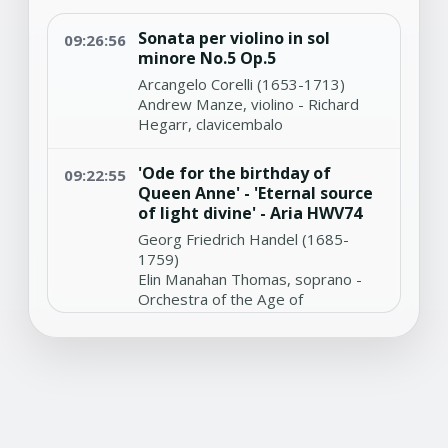
Sonata per violino in sol
09:26:56
minore No.5 Op.5
Arcangelo Corelli (1653-1713)
Andrew Manze, violino - Richard
Hegarr, clavicembalo
'Ode for the birthday of
09:22:55
Queen Anne' - 'Eternal source
of light divine' - Aria HWV74
Georg Friedrich Handel (1685-
1759)
Elin Manahan Thomas, soprano -
Orchestra of the Age of
Enlightenment - Harry
Christophers, direttore
'Missa sopra la Monica' -
09:15:42
Toccata per l'elevatione
Girolamo Frescobaldi (1583-1643)