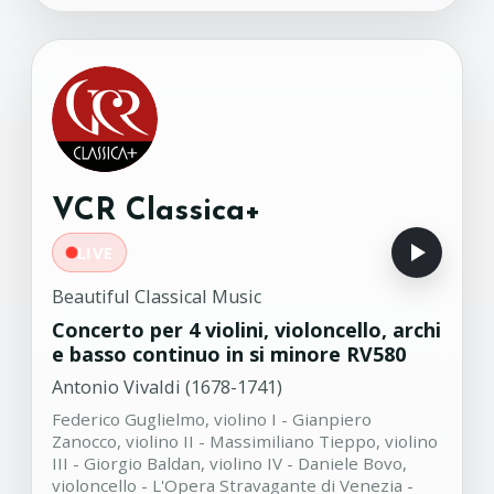
Fasolis, fortepiano
Trattenimento armonico da
08:49
camera in mi minore No.8
Op.6
Tomaso Albinoni (1671-1751)
The Locatelli Trio
VCR Classica+
Sonata per liuto in Re minore
08:37
n.6 op.1
LIVE
Adam Falckenhagen (1697-1754)
John Schneiderman, liuto
Beautiful Classical Music
Concerto per 4 violini, violoncello, archi
e basso continuo in si minore RV580
Antonio Vivaldi (1678-1741)
Federico Guglielmo, violino I - Gianpiero
Zanocco, violino II - Massimiliano Tieppo, violino
III - Giorgio Baldan, violino IV - Daniele Bovo,
violoncello - L'Opera Stravagante di Venezia -