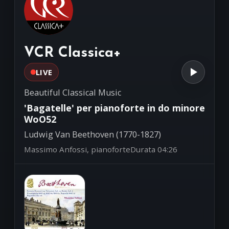
Minuetto per chitarra n.4
00:24
op.11
Fernando Sor (1778-1839)
Stefano Grondona, chitarra
VCR Classica+
LIVE
Beautiful Classical Music
'Bagatelle' per pianoforte in do minore
WoO52
Ludwig Van Beethoven (1770-1827)
Massimo Anfossi, pianoforte
Durata 04:26