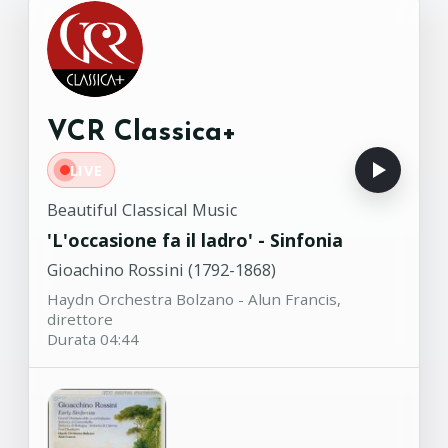
Fernando Sor (1778-1839)
Stefano Grondona, chitarra
'Grande Sonata per
08:58
clavicembalo con
accompagnamento di
VCR Classica+
mandolino' in Do maggiore
op.37
LIVE
Johann Nepomuk Hummel (1778-
1837)
Beautiful Classical Music
Duilio Galfetti, Mandolino - Diego
'L'occasione fa il ladro' - Sinfonia
Fasolis, fortepiano
Gioachino Rossini (1792-1868)
Haydn Orchestra Bolzano - Alun Francis,
direttore
Durata 04:44