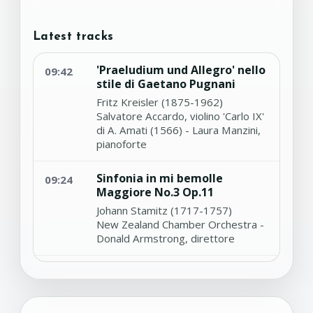
Latest tracks
'Praeludium und Allegro' nello
09:42
stile di Gaetano Pugnani
Fritz Kreisler (1875-1962)
Salvatore Accardo, violino 'Carlo IX'
di A. Amati (1566) - Laura Manzini,
pianoforte
Sinfonia in mi bemolle
09:24
Maggiore No.3 Op.11
Johann Stamitz (1717-1757)
New Zealand Chamber Orchestra -
Donald Armstrong, direttore
'Introduction et variations sur
09:15
un thème de Mozart' per
chitarra op.9