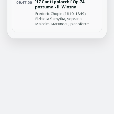
'17 Canti polacchi' Op.74
09:47:00
postuma - II. Wiosna
Frederic Chopin (1810-1849)
Elzbieta Szmytka, soprano -
Malcolm Martineau, pianoforte
Concerto per 4 violini,
09:38:07
violoncello, archi e basso
continuo in si minore RV580
Antonio Vivaldi (1678-1741)
Federico Guglielmo, violino I -
Gianpiero Zanocco, violino II -
Massimiliano Tieppo, violino III -
Giorgio Baldan, violino IV - Daniele
Bovo, violoncello - L'Opera
Stravagante di Venezia - Ivano
Zanenghi, direttore
Sonata per violino in sol
09:26:56
minore No.5 Op.5
Arcangelo Corelli (1653-1713)