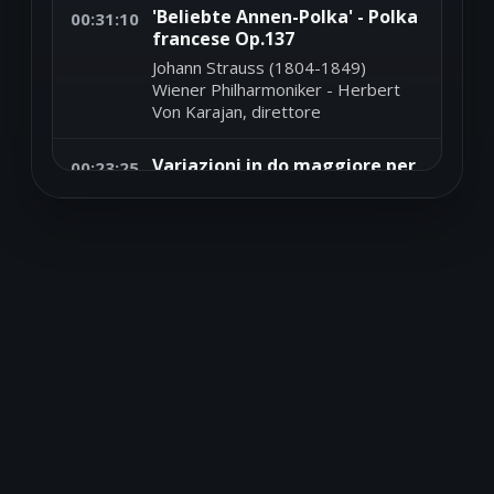
'Beliebte Annen-Polka' - Polka
00:31:10
francese Op.137
Johann Strauss (1804-1849)
Wiener Philharmoniker - Herbert
Von Karajan, direttore
Variazioni in do maggiore per
00:23:25
violoncello e contrabbasso
Op.12
Friedrich August Kummer (1797-
1879)
Jorg Baumann, violoncello - Klaus
Stoll, contrabbasso
'Ein Morgen, ein Mittag, ein
00:15:36
Abend in Wien'
Franz Von Suppe' (1819-1895)
Wiener Philarmoniker - Riccardo
Muti, direttore