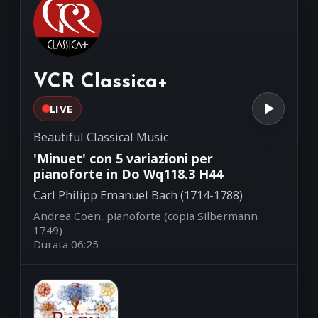
Luigi Attademo, chitarra
'Le nozze di Figaro' K492 -
23:59
Ouverture
Wolfgang Amadeus Mozart (1756-
VCR Classica+
1791)
Wiener Philharmoniker - Claudio
LIVE
Abbado, direttore
Beautiful Classical Music
'Minuet' con 5 variazioni per
pianoforte in Do Wq118.3 H44
Carl Philipp Emanuel Bach (1714-1788)
Andrea Coen, pianoforte (copia Silbermann
1749)
Durata 06:25