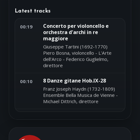
Latest tracks
Concerto per violoncello e
00:19
orchestra d'archi in re
maggiore
Giuseppe Tartini (1692-1770)
Piero Bosna, violoncello - L'Arte
dell'Arco - Federico Guglielmo,
direttore
8 Danze gitane Hob.IX-28
00:10
Franz Joseph Haydn (1732-1809)
Ensemble Bella Musica de Vienne -
Michael Dittrich, direttore
Introduzione e variazioni su
00:04
'Que ne suis-je la fougère'
Op.26
Fernando Sor (1778-1839)