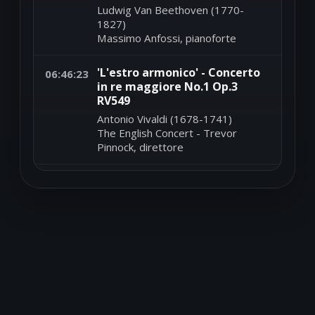
Ludwig Van Beethoven (1770-
1827)
Massimo Anfossi, pianoforte
'L'estro armonico' - Concerto
06:46:23
in re maggiore No.1 Op.3
RV549
Antonio Vivaldi (1678-1741)
The English Concert - Trevor
Pinnock, direttore
Sonata in sol minore K450
06:42:45
Domenico Scarlatti (1685-1757)
Nazzareno Carusi, pianoforte
'Canticum Canticorum' - Duo
06:39:34
ubera tua - XXVI
Giovanni Pierluigi Da Palestrina
(1525-1594)