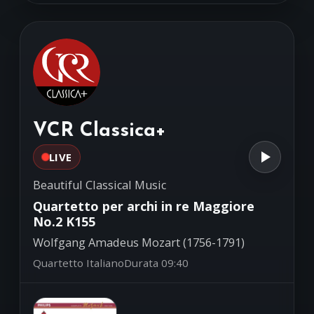
bemolle Maggiore K439
Domenico Scarlatti (1685-1757)
Marco Farolfi, fortepiano
Sinfonia in do Maggiore
06:30
Andrea Luchesi (1741-1801)
Orchestra Ferruccio Busoni -
Massimo Belli, direttore
VCR Classica+
LIVE
Beautiful Classical Music
Quartetto per archi in re Maggiore
No.2 K155
Wolfgang Amadeus Mozart (1756-1791)
Quartetto Italiano
Durata 09:40