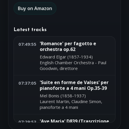
Buy on Amazon
Latest tracks
'Romance' per fagotto e
07:49:55
orchestra op.62
Edward Elgar (1857-1934)
English Chamber Orchestra - Paul
Goodwin, direttore
'Suite en forme de Valses' per
07:37:05
pianoforte a 4 mani Op.35-39
Mel Bonis (1858-1937)
Laurent Martin, Claudine Simon,
pianoforte a 4 mani
'Ave Maria' D839 (Trascrizione
07:29:53
per violino e chitarra)