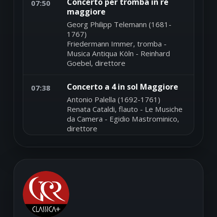
Concerto per tromba in re
07:50
maggiore
Georg Philipp Telemann (1681-
1767)
Friedermann Immer, tromba -
Musica Antiqua Köln - Reinhard
Goebel, direttore
Concerto a 4 in sol Maggiore
07:38
Antonio Palella (1692-1761)
Renata Cataldi, flauto - Le Musiche
da Camera - Egidio Mastrominico,
direttore
Minuetto per violoncello solo
07:35
n.7
Jean-Daniel Braun (prima del 1728 -
circa 1740)
Francesco Galligioni, violoncello