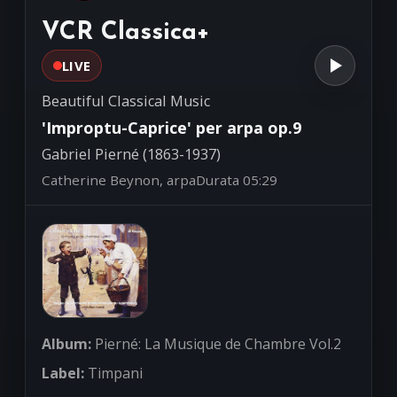
'Was mir behagt ist nur die
07:31
muntre Jagd' - Cantata
VCR Classica+
BWV208 - X
Johann Sebastian Bach (1685-1750)
LIVE
Sibylla Rubens, soprano - Stuttgart
Bach Collegium Orchestra -
Beautiful Classical Music
Helmuth Rilling, direttore
'Improptu-Caprice' per arpa op.9
Gabriel Pierné (1863-1937)
Catherine Beynon, arpa
Durata 05:29
Album:
Pierné: La Musique de Chambre Vol.2
Label:
Timpani