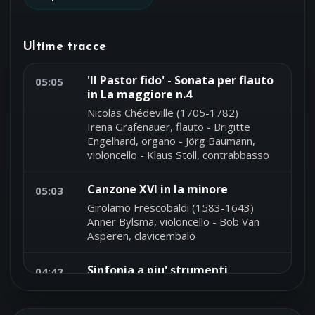
Ultime tracce
'Il Pastor fido' - Sonata per flauto
05:05
in La maggiore n.4
Nicolas Chédeville (1705-1782)
Irena Grafenauer, flauto - Brigitte
Engelhard, organo - Jörg Baumann,
violoncello - Klaus Stoll, contrabbasso
Canzone XVI in la minore
05:03
Girolamo Frescobaldi (1583-1643)
Anner Bylsma, violoncello - Bob Van
Asperen, clavicembalo
Sinfonia a piu' strumenti
04:42
obbligati in re minore N.3 Op.37
G517