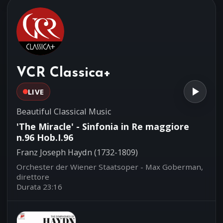
Luigi Boccherini (1743-1805)
Le Concert des Nations - Jordi Savall,
direttore
'Practische Beispiele' - 'Capriccio'
04:37
per pianoforte n.7
Antoine Reicha (1770-1836)
VCR Classica+
Ivan Ilić, pianoforte
LIVE
Beautiful Classical Music
'The Miracle' - Sinfonia in Re maggiore
n.96 Hob.I.96
Franz Joseph Haydn (1732-1809)
Orchester der Wiener Staatsoper - Max Goberman,
direttore
Durata 23:16