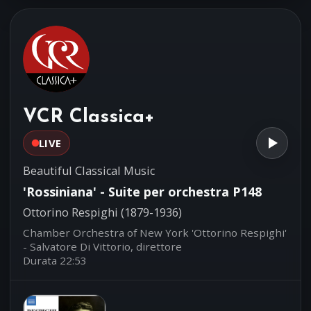
Israel Philharmonic Orchestra - Zubin
Mehta, conductor
'Hymne à Sainte Cécile' per
22:35
violino e orchestra
Charles Gounod (1818-1893)
Deborah Nemtanu, violino - Orchestre
VCR Classica+
de Chambre de Paris - Laurence
Equilbey, direttore
LIVE
Beautiful Classical Music
'Rossiniana' - Suite per orchestra P148
Ottorino Respighi (1879-1936)
Chamber Orchestra of New York 'Ottorino Respighi'
- Salvatore Di Vittorio, direttore
Durata 22:53