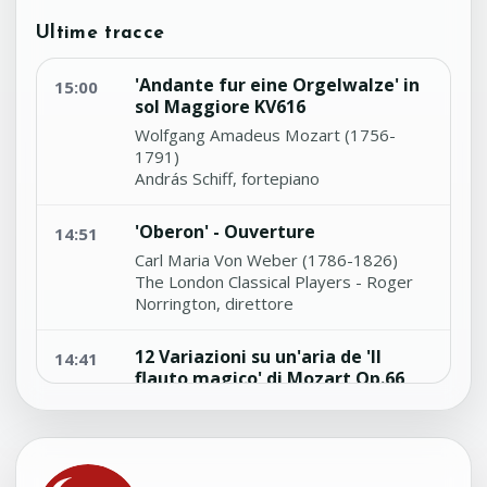
Ultime tracce
'Andante fur eine Orgelwalze' in
15:00
sol Maggiore KV616
Wolfgang Amadeus Mozart (1756-
1791)
András Schiff, fortepiano
'Oberon' - Ouverture
14:51
Carl Maria Von Weber (1786-1826)
The London Classical Players - Roger
Norrington, direttore
12 Variazioni su un'aria de 'Il
14:41
flauto magico' di Mozart Op.66
Ludwig Van Beethoven (1770-1827)
Maurice Gendron, violoncello - Jean
Françaix, pianoforte