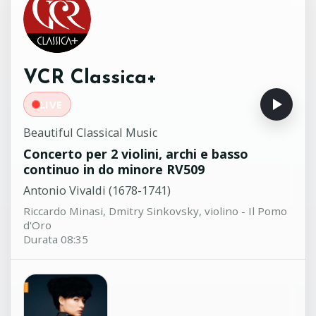
Sonata su 'Il flauto magico' di
14:26
W.A. Mozart per pianoforte in Fa
magg
Antoine Reicha (1770-1836)
Victoria Vassilenko, pianoforte
VCR Classica+
LIVE
Beautiful Classical Music
Concerto per 2 violini, archi e basso
continuo in do minore RV509
Antonio Vivaldi (1678-1741)
Riccardo Minasi, Dmitry Sinkovsky, violino - Il Pomo
d'Oro
Durata 08:35