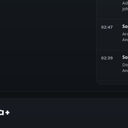
Ad
Jo
So
02:47
Ar
An
So
02:39
Do
An
Se
01:59
Lu
Me
a+