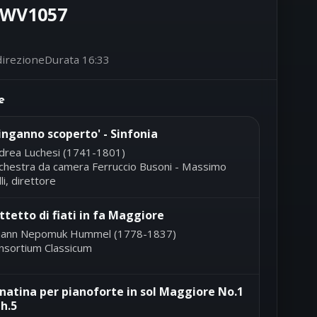
 BWV1057
direzione
Durata 16:33
e
'inganno scoperto' - Sinfonia
drea Luchesi (1741-1801)
chestra da camera Ferruccio Busoni - Massimo
li, direttore
ttetto di fiati in fa Maggiore
hann Nepomuk Hummel (1778-1837)
nsortium Classicum
natina per pianoforte in sol Maggiore No.1
h.5