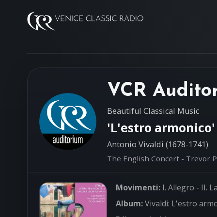
VCR Audito
Beautiful Classical Music
'L'estro armonico'
Antonio Vivaldi (1678-1741)
The English Concert - Trevor P
Movimenti:
I. Allegro - II. L
Album:
Vivaldi: L'estro arm