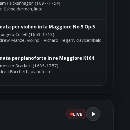
am Falckenhagen (1697-1754)
hn Schneiderman, liuto
nata per violino in la Maggiore No.9 Op.5
cangelo Corelli (1653-1713)
drew Manze, violino - Richard Hegarr, clavicembalo
nata per pianoforte in re Maggiore K164
menico Scarlatti (1685-1757)
drea Bacchetti, pianoforte
ttetto in mi bemolle Maggiore Op.20
dwig Van Beethoven (1770-1827)
los Ensemble of London
LIVE