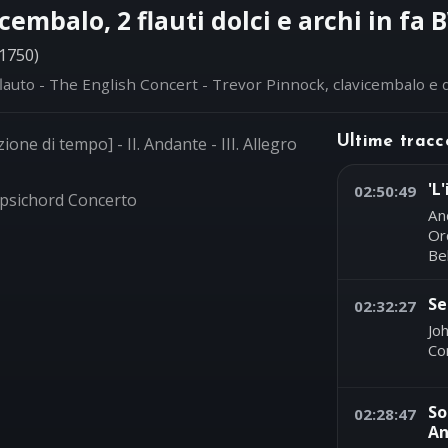
cembalo, 2 flauti dolci e archi in fa
1750)
 flauto - The English Concert - Trevor Pinnock, clavicembalo e 
zione di tempo] - II. Andante - III. Allegro
Ultime tracc
'L
02:50:49
psichord Concerto
An
Or
Bel
Se
02:32:27
Jo
Co
So
02:28:47
An