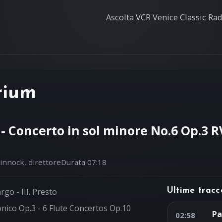
Ascolta VCR Venice Classic Radi
rium
 - Concerto in sol minore No.6 Op.3 
innock, direttore
Durata 07:18
argo - III. Presto
Ultime tracc
onico Op.3 - 6 Flute Concertos Op.10
Pa
02:58