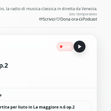
o, la radio di musica classica in diretta da Venezia.
sito temporaneo
Scrivici
·
Dona ora
·
Podcast
LIVE
p.2
e
rtita per liuto in La maggiore n.6 op.2