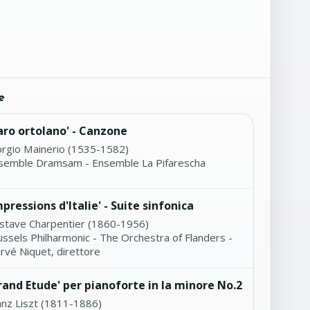
e
aro ortolano' - Canzone
orgio Mainerio (1535-1582)
semble Dramsam - Ensemble La Pifarescha
mpressions d'Italie' - Suite sinfonica
stave Charpentier (1860-1956)
ussels Philharmonic - The Orchestra of Flanders -
rvé Niquet, direttore
rand Etude' per pianoforte in la minore No.2
anz Liszt (1811-1886)