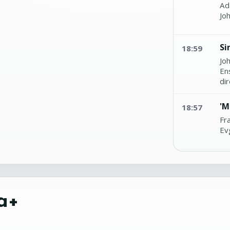
Ad
Jo
Si
18:59
Jo
En
di
'M
18:57
Fr
Ev
'T
18:56
Ma
An
a+