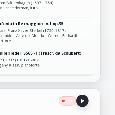
am Falckenhagen (1697-1754)
hn Schneiderman, liuto
nfonia in Re maggiore n.1 op.35
hann Franz Xaver Sterkel (1750-1817)
semble L'Arte del Mondo - Werner Ehrhardt,
rettore
ullerlieder' S565 - I (Trascr. da Schubert)
anz Liszt (1811-1886)
geny Kissin, pianoforte
out gai!' per flauto e arpa (Trascr.)
urice Ravel (1875-1937)
drea Manco, flauto - Stefania Scapin, arpa
LIVE