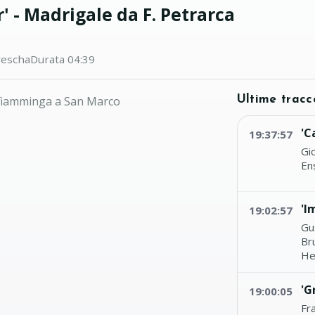
 - Madrigale da F. Petrarca
rescha
Durata 04:39
a fiamminga a San Marco
Ultime tracc
'C
19:37:57
Gi
En
'I
19:02:57
Gu
Br
He
'G
19:00:05
Fr