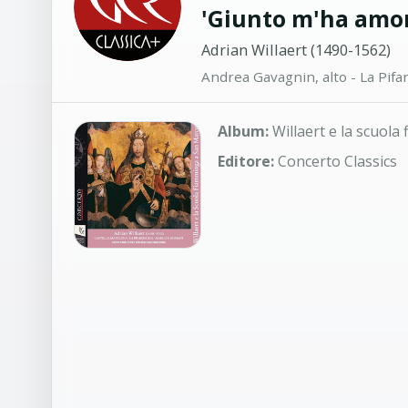
'Giunto m'ha amor'
Adrian Willaert (1490-1562)
Andrea Gavagnin, alto - La Pifa
Album:
Willaert e la scuol
Editore:
Concerto Classics