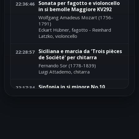
Sonata per fagotto e violoncello
22:36:46
in si bemolle Maggiore KV292
Wolfgang Amadeus Mozart (1756-
1791)
Eckart Hübner, fagotto - Reinhard
Latzko, violoncello
Siciliana e marcia da 'Trois pièces
22:28:57
de Société' per chitarra
Fernando Sor (1778-1839)
Luigi Attademo, chitarra
Sinfonia in si minore No.10
22:17:34
Felix Mendelssohn Bartholdy (1809-
1847)
Ensemble Amati - Raymond Dessaints,
direttore
Sonatina per arpa in fa Maggiore
22:13:03
No.5