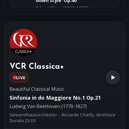
olden style' Op.40
Edvard Grieg (1843-1907)
Göteborgs Symfoniker - Neeme Järvi,
direttore
'La vida breve' - Danza Spagnola
21:58
Manuel De Falla (1876-1946)
Uto Ughi, violino - I Filarmonici di Roma
VCR Classica+
LIVE
Beautiful Classical Music
Sinfonia in do Maggiore No.1 Op.21
Ludwig Van Beethoven (1770-1827)
Gewandhausorchester - Riccardo Chailly, direttore
Durata 23:03