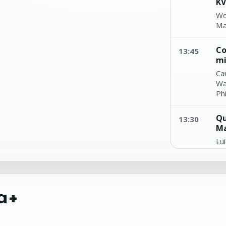
KV
Wo
Ma
Co
13:45
mi
Ca
Wa
Ph
Qu
13:30
Ma
Lu
En
So
13:15
pi
a+
An
Vic