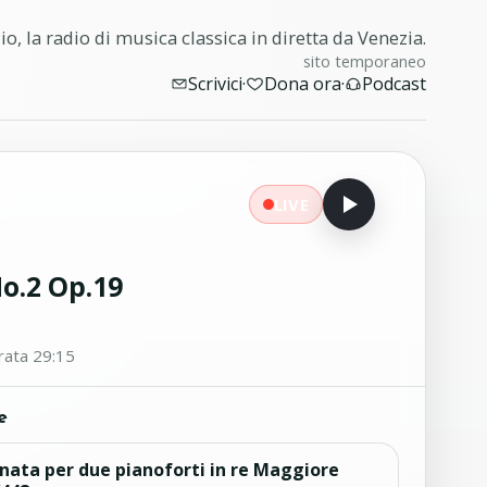
o, la radio di musica classica in diretta da Venezia.
sito temporaneo
Scrivici
·
Dona ora
·
Podcast
LIVE
No.2 Op.19
ata 29:15
e
nata per due pianoforti in re Maggiore