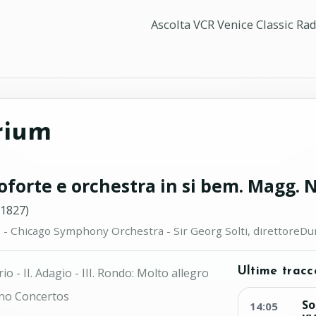
Ascolta VCR Venice Classic Radi
rium
forte e orchestra in si bem. Magg. 
1827)
 - Chicago Symphony Orchestra - Sir Georg Solti, direttore
Dur
rio - II. Adagio - III. Rondo: Molto allegro
Ultime tracc
no Concertos
So
14:05