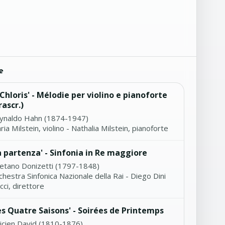
e
 Chloris' - Mélodie per violino e pianoforte
rascr.)
ynaldo Hahn (1874-1947)
ia Milstein, violino - Nathalia Milstein, pianoforte
a partenza' - Sinfonia in Re maggiore
etano Donizetti (1797-1848)
hestra Sinfonica Nazionale della Rai - Diego Dini
cci, direttore
es Quatre Saisons' - Soirées de Printemps
licien David (1810-1876)