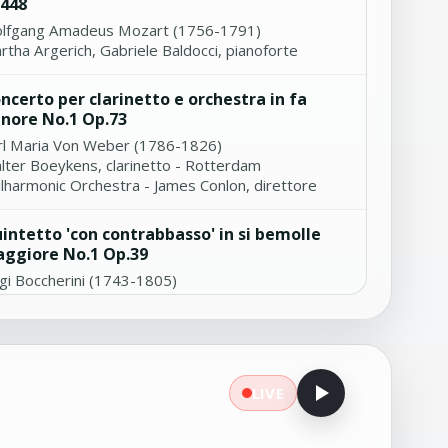
448
lfgang Amadeus Mozart (1756-1791)
rtha Argerich, Gabriele Baldocci, pianoforte
ncerto per clarinetto e orchestra in fa
nore No.1 Op.73
rl Maria Von Weber (1786-1826)
lter Boeykens, clarinetto - Rotterdam
ilharmonic Orchestra - James Conlon, direttore
intetto 'con contrabbasso' in si bemolle
ggiore No.1 Op.39
igi Boccherini (1743-1805)
semble 415
nata su 'Il flauto magico' di W.A. Mozart per
anoforte in Fa magg
LIVE
toine Reicha (1770-1836)
toria Vassilenko, pianoforte