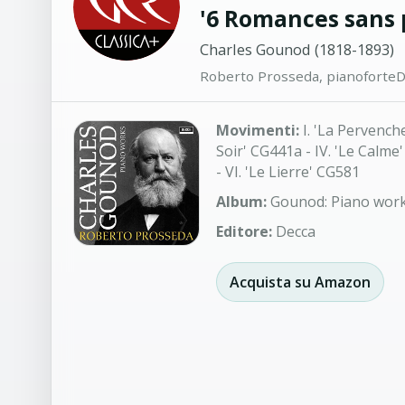
'6 Romances sans 
Charles Gounod (1818-1893)
Roberto Prosseda, pianoforte
D
Movimenti:
I. 'La Pervenche
Soir' CG441a - IV. 'Le Calm
- VI. 'Le Lierre' CG581
Album:
Gounod: Piano wor
Editore:
Decca
Acquista su Amazon