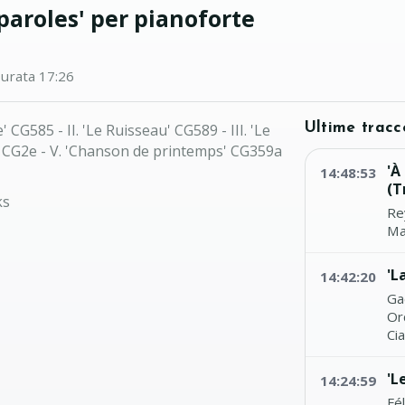
paroles' per pianoforte
urata 17:26
' CG585 - II. 'Le Ruisseau' CG589 - III. 'Le
Ultime tracc
e' CG2e - V. 'Chanson de printemps' CG359a
'À
14:48:53
(T
ks
Re
Mar
'L
14:42:20
Ga
Orc
Cia
'L
14:24:59
Fé