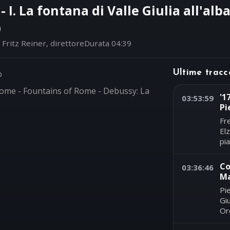
 I. La fontana di Valle Giulia all'alb
)
ritz Reiner, direttore
Durata 04:39
o
Ultime tracc
Rome - Fountains of Rome - Debussy: La
'1
03:53:59
Pi
Fr
El
pi
Co
03:36:46
Ma
Pi
Gi
Or