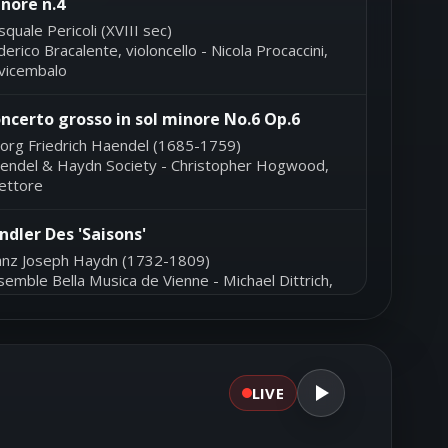
nore n.4
quale Pericoli (XVIII sec)
erico Bracalente, violoncello - Nicola Procaccini,
avicembalo
ncerto grosso in sol minore No.6 Op.6
org Friedrich Haendel (1685-1759)
endel & Haydn Society - Christopher Hogwood,
rettore
ndler Des 'Saisons'
anz Joseph Haydn (1732-1809)
semble Bella Musica de Vienne - Michael Dittrich,
rettore
ntroduction et variations sur un thème de
zart' per chitarra op.9
LIVE
rnando Sor (1778-1839)
efano Grondona, chitarra