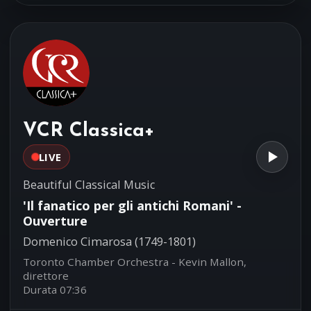
Wolfgang Amadeus Mozart (1756-
1791)
Anne-Sophie Mutter, violino e direzione
- London Philharmonic Orchestra
Concerto per violoncello in re
07:41
Maggiore G479
Luigi Boccherini (1743-1805)
Julius Berger, violoncello - Southwest
VCR Classica+
German Chamber Orchestra
(Pforzheim) - Vladislav Czarnecki,
LIVE
direttore
Beautiful Classical Music
'Il fanatico per gli antichi Romani' -
Ouverture
Domenico Cimarosa (1749-1801)
Toronto Chamber Orchestra - Kevin Mallon,
direttore
Durata 07:36