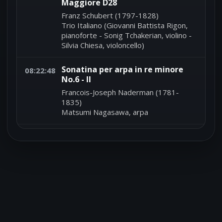
Maggiore D28
Franz Schubert (1797-1828)
Trio Italiano (Giovanni Battista Rigon,
pianoforte - Sonig Tchakerian, violino -
Silvia Chiesa, violoncello)
Sonatina per arpa in re minore
08:22:48
No.6 - II
Francois-Joseph Naderman (1781-
1835)
Matsumi Nagasawa, arpa
Sonatina per arpa in re minore
08:18:43
No.6 - I
Francois-Joseph Naderman (1781-
1835)
Matsumi Nagasawa, arpa
'Auf Fluegeln des Gesanges' -
08:15:37
Canzone No.2 Op.34