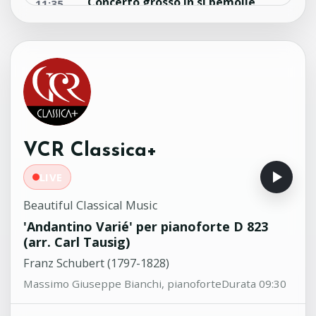
Concerto grosso in si bemolle
11:35
Maggiore No.1 Op.3
Georg Friedrich Haendel (1685-1759)
Ensemble 'Silete Venti!' - Corrado
Rovaris, direttore
Ricercar X in sol minore
11:31
Giovanni Battista Degli Antonii (1660-
1697)
Anner Bylsma, violoncello
VCR Classica+
LIVE
Beautiful Classical Music
'Andantino Varié' per pianoforte D 823
(arr. Carl Tausig)
Franz Schubert (1797-1828)
Massimo Giuseppe Bianchi, pianoforte
Durata 09:30