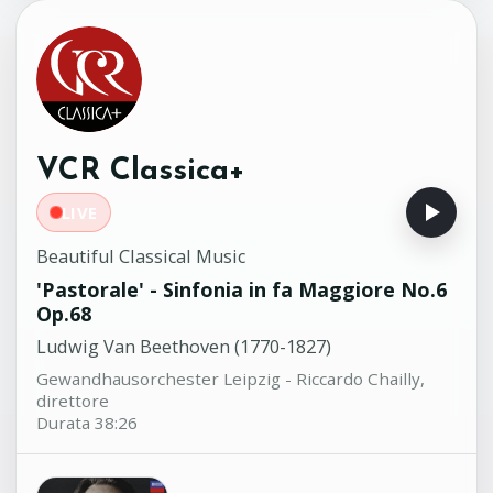
Georg Friedrich Haendel (1685-1759)
Marion Verbruggen, flauto - Jaap ter
Linden, violoncello - Ton Koopman,
organo
'L'atendrissante' per pianoforte
10:14
in fa minore L.III ord.18
VCR Classica+
François Couperin (1668-1733)
Vittorio Forte, pianoforte
LIVE
Beautiful Classical Music
'Pastorale' - Sinfonia in fa Maggiore No.6
Op.68
Ludwig Van Beethoven (1770-1827)
Gewandhausorchester Leipzig - Riccardo Chailly,
direttore
Durata 38:26