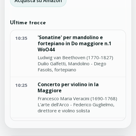
Acquista su Amazon
Ultime tracce
'Sonatine' per mandolino e
10:35
fortepiano in Do maggiore n.1
WoO44
Ludwig van Beethoven (1770-1827)
Duilio Galfetti, Mandolino - Diego
Fasolis, fortepiano
Concerto per violino in la
10:25
Maggiore
Francesco Maria Veracini (1690-1768)
L'arte dell'Arco - Federico Guglielmo,
direttore e violino solista
Sonata per flauto dolce in Si
10:19
bemolle maggiore n.1 HY418