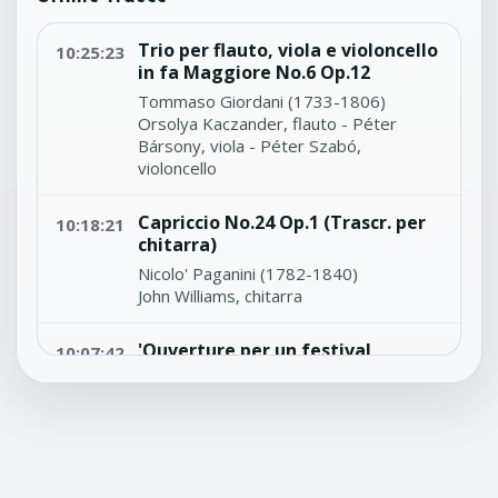
Trio per flauto, viola e violoncello
10:25:23
in fa Maggiore No.6 Op.12
Tommaso Giordani (1733-1806)
Orsolya Kaczander, flauto - Péter
Bársony, viola - Péter Szabó,
violoncello
Capriccio No.24 Op.1 (Trascr. per
10:18:21
chitarra)
Nicolo' Paganini (1782-1840)
John Williams, chitarra
'Ouverture per un festival
10:07:42
accademico' Op.80
Johannes Brahms (1833-1897)
Chicago Symphony Orchestra - Sir
Georg Solti, direttore