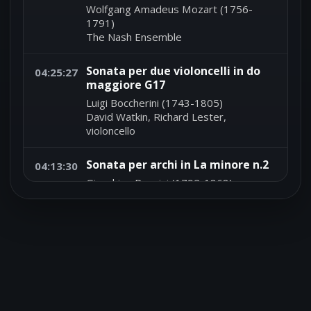
Wolfgang Amadeus Mozart (1756-
1791)
The Nash Ensemble
Sonata per due violoncelli in do
04:25:27
maggiore G17
Luigi Boccherini (1743-1805)
David Watkin, Richard Lester,
violoncello
Sonata per archi in La minore n.2
04:13:30
Gioachino Rossini (1792-1868)
Academy of St. Martin in the Fields - Sir
Neville Marriner, direttore
'Valse mignonne' per pianoforte
04:07:24
Ruggero Leoncavallo (1857-1919)
Dario Müller, pianoforte