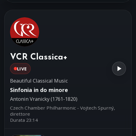
Luigi Boccherini (1743-1805)
Richard Lester, primo violoncello - The
Vanbrugh Quartet
Concerto per violino e orchestra
04:21
in sol minore RV320
Antonio Vivaldi (1678-1741)
La Magnifica Comunità - Enrico
Casazza, violino solista e direzione
VCR Classica+
LIVE
Beautiful Classical Music
Sinfonia in do minore
Antonin Vranicky (1761-1820)
Czech Chamber Philharmonic - Vojtech Spurný,
direttore
Durata 23:14