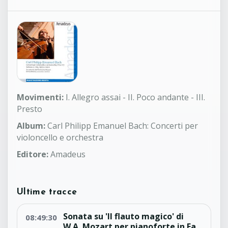
Movimenti:
I. Allegro assai - II. Poco andante - III.
Presto
Album:
Carl Philipp Emanuel Bach: Concerti per
violoncello e orchestra
Editore:
Amadeus
Ultime tracce
Sonata su 'Il flauto magico' di
08:49:30
W.A. Mozart per pianoforte in Fa