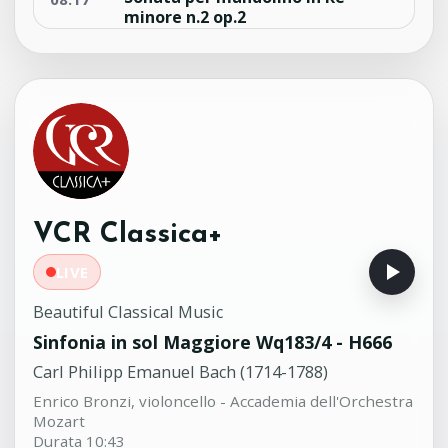
minore n.2 op.2
Pietro Giuseppe Gaetano Boni (XVIII
sec)
Ensemble Pizzicar Galante
'Mondschein-Sonate' per
07:59
pianoforte in do diesis min. No.2
Op.27
Ludwig Van Beethoven (1770-1827)
Radu Lupu, pianoforte
VCR Classica+
LIVE
Beautiful Classical Music
Sinfonia in sol Maggiore Wq183/4 - H666
Carl Philipp Emanuel Bach (1714-1788)
Enrico Bronzi, violoncello - Accademia dell'Orchestra
Mozart
Durata 10:43