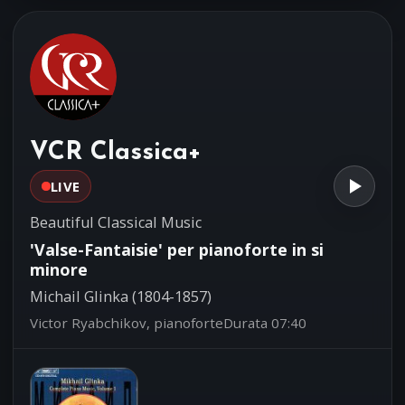
Fernando Sor (1778-1839)
Eugenio Della Chiara, chitarra
Concerto grosso in si bemolle
05:34
Maggiore No.1 Op.3
Georg Friedrich Haendel (1685-1759)
Ensemble 'Silete Venti!' - Corrado
VCR Classica+
Rovaris, direttore
LIVE
Beautiful Classical Music
'Valse-Fantaisie' per pianoforte in si
minore
Michail Glinka (1804-1857)
Victor Ryabchikov, pianoforte
Durata 07:40