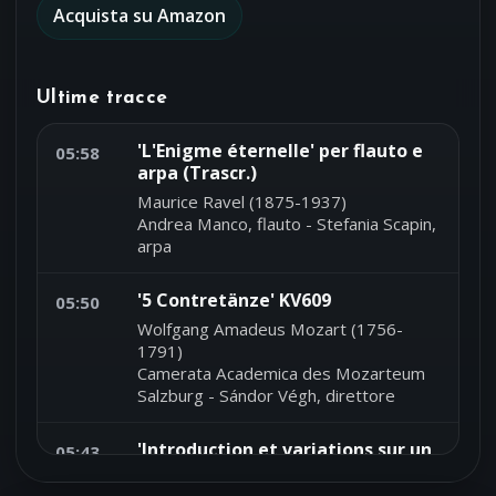
Acquista su Amazon
Ultime tracce
'L'Enigme éternelle' per flauto e
05:58
arpa (Trascr.)
Maurice Ravel (1875-1937)
Andrea Manco, flauto - Stefania Scapin,
arpa
'5 Contretänze' KV609
05:50
Wolfgang Amadeus Mozart (1756-
1791)
Camerata Academica des Mozarteum
Salzburg - Sándor Végh, direttore
'Introduction et variations sur un
05:43
thème de Mozart' per chitarra
op.9