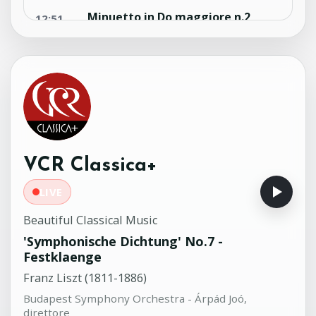
Minuetto in Do maggiore n.2
12:51
KV61g
Wolfgang Amadeus Mozart (1756-
1791)
Wiener Mozart Ensemble - Willi
Boskovsky, direttore
Minuetto in Mi bemolle maggiore
12:49
KV122-73t
Wolfgang Amadeus Mozart (1756-
VCR Classica+
1791)
Wiener Mozart Ensemble - Willi
LIVE
Boskovsky, direttore
Beautiful Classical Music
'Symphonische Dichtung' No.7 -
Festklaenge
Franz Liszt (1811-1886)
Budapest Symphony Orchestra - Árpád Joó,
direttore