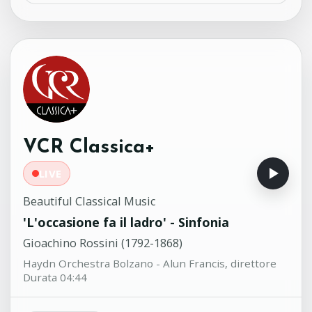
Sinfonia in mi bemolle Maggiore
09:24
No.3 Op.11
Johann Stamitz (1717-1757)
New Zealand Chamber Orchestra -
Donald Armstrong, direttore
'Introduction et variations sur un
09:15
thème de Mozart' per chitarra
op.9
VCR Classica+
Fernando Sor (1778-1839)
Stefano Grondona, chitarra
LIVE
Beautiful Classical Music
'L'occasione fa il ladro' - Sinfonia
Gioachino Rossini (1792-1868)
Haydn Orchestra Bolzano - Alun Francis, direttore
Durata 04:44