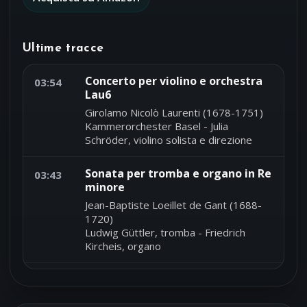
Ultime tracce
Concerto per violino e orchestra
03:54
Lau6
Girolamo Nicolò Laurenti (1678-1751)
Kammerorchester Basel - Julia
Schröder, violino solista e direzione
Sonata per tromba e organo in Re
03:43
minore
Jean-Baptiste Loeillet de Gant (1688-
1720)
Ludwig Güttler, tromba - Friedrich
Kircheis, organo
Sinfonia a Cinque in Si bemolle
03:34
maggiore n.5 op.2