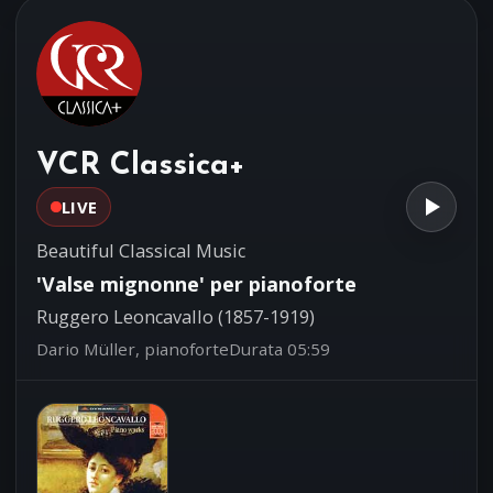
Tomaso Albinoni (1671-1751)
Ensemble 415 - Chiara Banchini,
direttore
Concerto grosso in La maggiore
03:18
n.1 op.7
Giuseppe Valentini (1681-1753)
VCR Classica+
Ensemble 415 - Chiara Banchini, violino
e direzione
LIVE
Beautiful Classical Music
'Valse mignonne' per pianoforte
Ruggero Leoncavallo (1857-1919)
Dario Müller, pianoforte
Durata 05:59