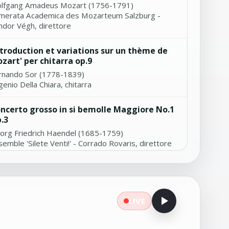
lfgang Amadeus Mozart (1756-1791)
merata Academica des Mozarteum Salzburg -
ndor Végh, direttore
ntroduction et variations sur un thème de
zart' per chitarra op.9
rnando Sor (1778-1839)
enio Della Chiara, chitarra
ncerto grosso in si bemolle Maggiore No.1
.3
org Friedrich Haendel (1685-1759)
emble 'Silete Venti!' - Corrado Rovaris, direttore
cercar X in sol minore
ovanni Battista Degli Antonii (1660-1697)
ner Bylsma, violoncello
LIVE