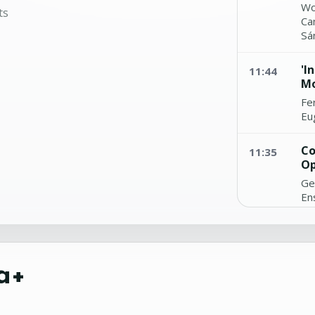
Wo
ts
Ca
Sá
'I
11:44
Mo
Fe
Eug
Co
11:35
Op
Ge
Ens
Ri
11:31
Gi
An
a+