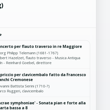
g)
e
ncerto per flauto traverso in re Maggiore
org Philipp Telemann (1681-1767)
lbert Hazelzet, flauto traverso - Musica Antiqua
ln - Reinhard Goebel, direttore
priccio per clavicembalo fatto da Francesco
anchi Cremonese
vanni Battista Serini (1710-?)
rco Ruggeri, clavicembalo
acrae symphoniae' - Sonata pian e forte alla
arta bassa a 8