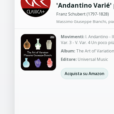
'Andantino Varié' 
Franz Schubert (1797-1828)
Massimo Giuseppe Bianchi, pia
Movimenti:
I. Andantino - II
Var. 3 - V. Var. 4 Un poco pi
Album:
The Art of Variatio
Editore:
Universal Music
Acquista su Amazon