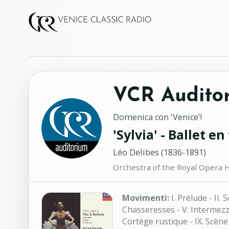
VCR Audito
Domenica con 'Venice'!
'Sylvia' - Ballet en
Léo Delibes (1836-1891)
Movimenti:
I. Prélude - II. 
Chasseresses - V. Intermezzo -
Cortège rustique - IX. Scène 