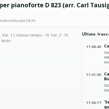
per pianoforte D 823 (arr. Carl Tausi
noforte
Durata 09:30
. Var. 1 L'istesso tempo - III. Var. 2 - IV.
Ultime tracc
ù lento
Co
11:48:40
n
Ge
Wi
Kö
Ca
11:41:36
Bi
Gio
Ma
'S
11:36:17
qu