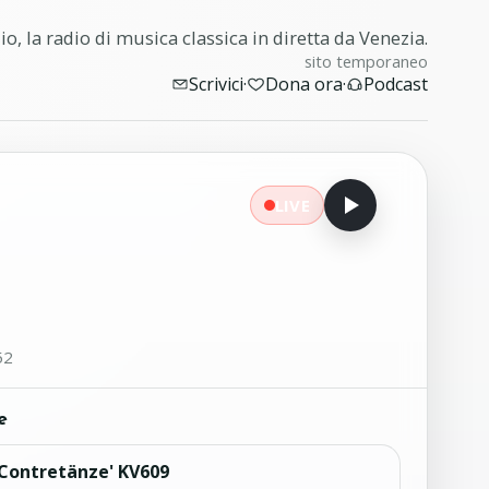
o, la radio di musica classica in diretta da Venezia.
sito temporaneo
Scrivici
·
Dona ora
·
Podcast
LIVE
52
e
 Contretänze' KV609