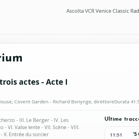
Ascolta VCR Venice Classic Radi
rium
 trois actes - Acte I
Orchestra of the Royal Opera House, Covent Garden ‏- Richard Bonynge, direttore
Durata 41:
Scherzo - III. Le Berger - IV. Les
Ultime tracc
 VI. Valse lente - VII. Scène - VIII.
'5
- X. Entrée du sorcier
11:51