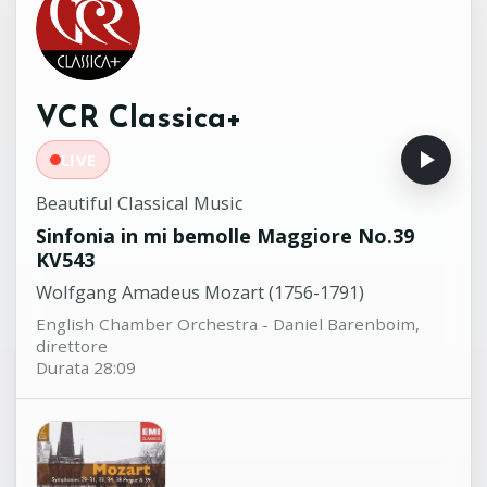
Abbado, direttore
Mazurka per pianoforte in do
11:58
minore n.1 op.30
Frédéric Chopin (1810-1849)
VCR Classica+
Vittorio Forte, pianoforte
LIVE
Beautiful Classical Music
Sinfonia in mi bemolle Maggiore No.39
KV543
Wolfgang Amadeus Mozart (1756-1791)
English Chamber Orchestra - Daniel Barenboim,
direttore
Durata 28:09