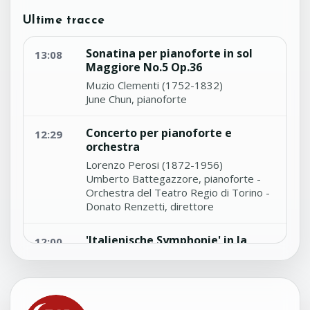
Ultime tracce
Sonatina per pianoforte in sol
13:08
Maggiore No.5 Op.36
Muzio Clementi (1752-1832)
June Chun, pianoforte
Concerto per pianoforte e
12:29
orchestra
Lorenzo Perosi (1872-1956)
Umberto Battegazzore, pianoforte -
Orchestra del Teatro Regio di Torino -
Donato Renzetti, direttore
'Italienische Symphonie' in la
12:00
Maggiore No.4 Op.90
Felix Mendelssohn Bartholdy (1809-
1847)
London Symphony Orchestra - Claudio