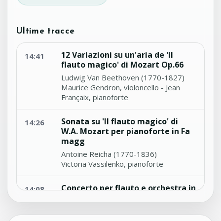
Ultime tracce
12 Variazioni su un'aria de 'Il
14:41
flauto magico' di Mozart Op.66
Ludwig Van Beethoven (1770-1827)
Maurice Gendron, violoncello - Jean
Françaix, pianoforte
Sonata su 'Il flauto magico' di
14:26
W.A. Mozart per pianoforte in Fa
magg
Antoine Reicha (1770-1836)
Victoria Vassilenko, pianoforte
Concerto per flauto e orchestra in
14:08
sol Maggiore No.8
Francois Devienne (1759-1803)
London Mozart Players - James