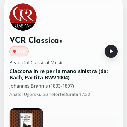
Galway, direttore e flauto solista
26 Variazioni su 'La Folia Di
13:50
Spagna'
Antonio Salieri (1750-1825)
London Mozart Players - Matthias
VCR Classica+
Bamert, direttore
LIVE
Beautiful Classical Music
Ciaccona in re per la mano sinistra (da:
Bach, Partita BWV1004)
Johannes Brahms (1833-1897)
Anatol Ugorski, pianoforte
Durata 17:22