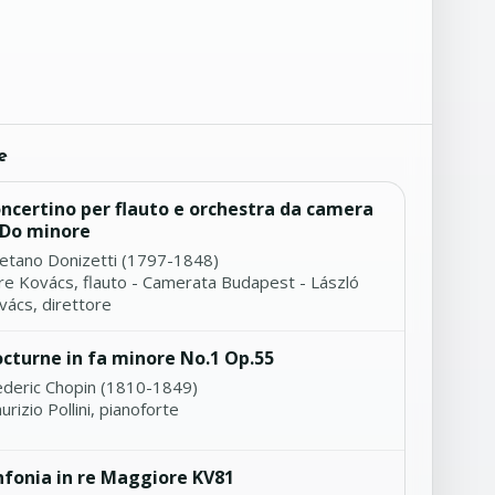
e
ncertino per flauto e orchestra da camera
 Do minore
etano Donizetti (1797-1848)
re Kovács, flauto - Camerata Budapest - László
vács, direttore
cturne in fa minore No.1 Op.55
ederic Chopin (1810-1849)
rizio Pollini, pianoforte
nfonia in re Maggiore KV81