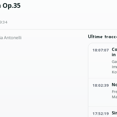
a Op.35
9:34
ia Antonelli
Ultime tracc
Co
18:07:07
in
Ga
Im
Ko
No
18:02:39
Fr
Mau
Si
17:52:19