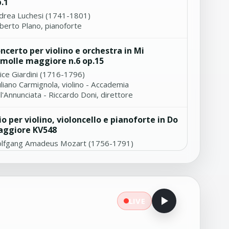
.1
drea Luchesi (1741-1801)
berto Plano, pianoforte
ncerto per violino e orchestra in Mi
molle maggiore n.6 op.15
lice Giardini (1716-1796)
uliano Carmignola, violino - Accademia
l'Annunciata - Riccardo Doni, direttore
io per violino, violoncello e pianoforte in Do
ggiore KV548
lfgang Amadeus Mozart (1756-1791)
o Stradivari
intetto per fiati in do Maggiore No.3 Op.2
nri Brod (1801-1838)
LIVE
bert Schweitzer Quintet