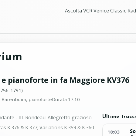
Ascolta VCR Venice Classic Radi
rium
 e pianoforte in fa Maggiore KV376
756-1791)
el Barenboim, pianoforte
Durata 17:10
 Andante - III. Rondeau: Allegretto grazioso
Ultime tracc
as K.376 & K.377; Variations K.359 & K.360
So
18:03