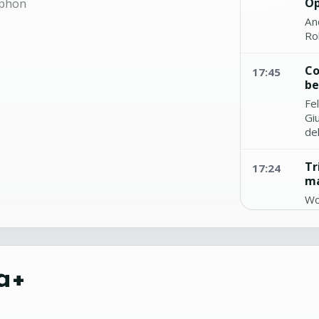
Op
phon
An
Ro
Co
17:45
be
Fe
Gi
del
Tr
17:24
ma
Wo
Tri
Qu
17:00
He
a+
Al