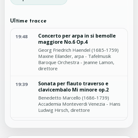
Ultime tracce
Concerto per arpa in si bemolle
19:48
maggiore No.6 Op.4
Georg Friedrich Haendel (1685-1759)
Maxine Eilander, arpa - Tafelmusik
Baroque Orchestra - Jeanne Lamon,
direttore
Sonata per flauto traverso e
19:39
clavicembalo Mi minore op.2
Benedetto Marcello (1686-1739)
Accademia Monteverdi Venezia - Hans
Ludwig Hirsch, direttore
Partita per liuto in La maggiore
19:30
n.6 op.2