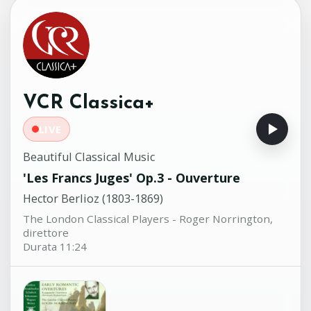
Adam Falckenhagen (1697-1754)
John Schneiderman, liuto
Sinfonia in Re maggiore n.1 op.35
18:59
Johann Franz Xaver Sterkel (1750-
1817)
Ensemble L'Arte del Mondo - Werner
VCR Classica+
Ehrhardt, direttore
LIVE
Beautiful Classical Music
'Les Francs Juges' Op.3 - Ouverture
Hector Berlioz (1803-1869)
The London Classical Players - Roger Norrington,
direttore
Durata 11:24