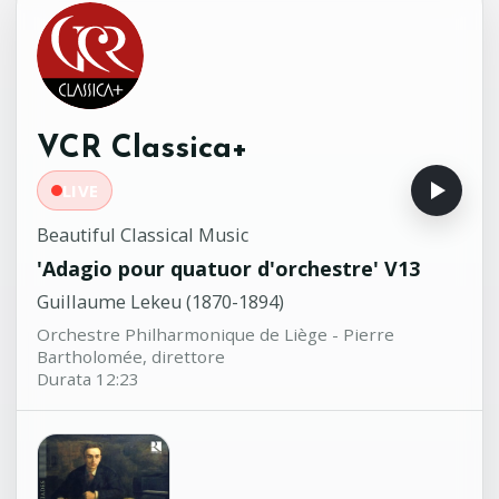
Concerto 'all'antica' per violino e
18:59
orchestra in la minore P075
Ottorino Respighi (1879-1936)
Davide Alogna, violino - Orchestra
Sinfonica di Sanremo - Roberto Gianola,
VCR Classica+
direttore
LIVE
Beautiful Classical Music
'Adagio pour quatuor d'orchestre' V13
Guillaume Lekeu (1870-1894)
Orchestre Philharmonique de Liège - Pierre
Bartholomée, direttore
Durata 12:23