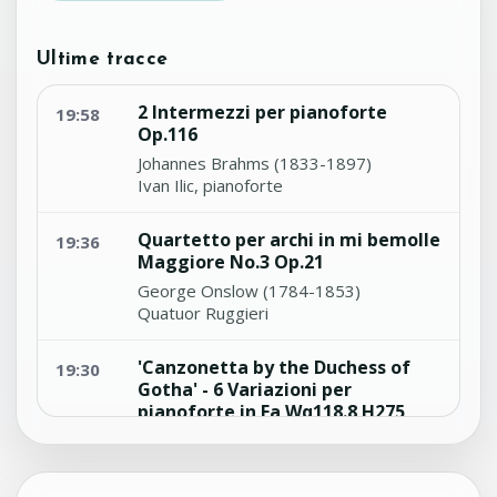
Ultime tracce
2 Intermezzi per pianoforte
19:58
Op.116
Johannes Brahms (1833-1897)
Ivan Ilic, pianoforte
Quartetto per archi in mi bemolle
19:36
Maggiore No.3 Op.21
George Onslow (1784-1853)
Quatuor Ruggieri
'Canzonetta by the Duchess of
19:30
Gotha' - 6 Variazioni per
pianoforte in Fa Wq118.8 H275
Carl Philipp Emanuel Bach (1714-1788)
Andrea Coen, pianoforte (copia
Silbermann 1749)