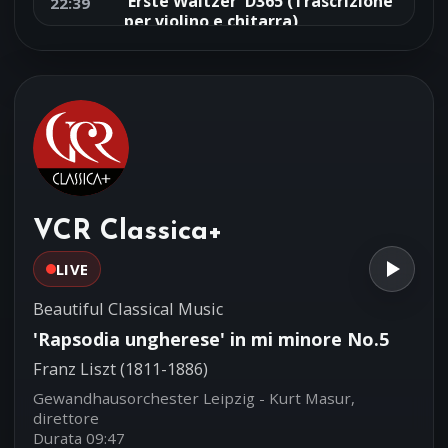
'Erste Waltzer' D365 (Trascrizione
22:39
per violino e chitarra)
Franz Schubert (1797-1828)
Gil Shaham, violino - Goran Söllscher,
chitarra
Sonatina per arpa in do Maggiore
22:36
No.7 - II
Francois-Joseph Naderman (1781-
1835)
Matsumi Nagasawa, arpa
VCR Classica+
LIVE
Beautiful Classical Music
'Rapsodia ungherese' in mi minore No.5
Franz Liszt (1811-1886)
Gewandhausorchester Leipzig - Kurt Masur,
direttore
Durata 09:47