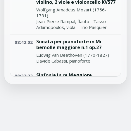
violino, 2 viole e violoncello KV577
Wolfgang Amadeus Mozart (1756-
1791)
Jean-Pierre Rampal, flauto - Tasso
Adamopoulos, viola - Trio Pasquier
Sonata per pianoforte in Mi
08:42:02
bemolle maggiore n.1 op.27
Ludwig van Beethoven (1770-1827)
Davide Cabassi, pianoforte
Sinfonia in re Maggiore
08:33:23
Andrea Luchesi (1741-1801)
Orchestra Ferruccio Busoni - Massimo
Belli, direttore
'Liebestreu' per violoncello e
08:31:17
pianoforte No.1 Op.3
Johannes Brahms (1833-1897)
Zuill Bailey, violoncello - Awadagin