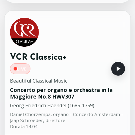
Europa Galante - Fabio Biondi, direttore
Sonata per pianoforte in mi
08:12
minore No.27 Op.90
Ludwig Van Beethoven (1770-1827)
András Schiff, pianoforte
VCR Classica+
LIVE
Beautiful Classical Music
Concerto per organo e orchestra in la
Maggiore No.8 HWV307
Georg Friedrich Haendel (1685-1759)
Daniel Chorzempa, organo - Concerto Amsterdam -
Jaap Schroeder, direttore
Durata 14:04