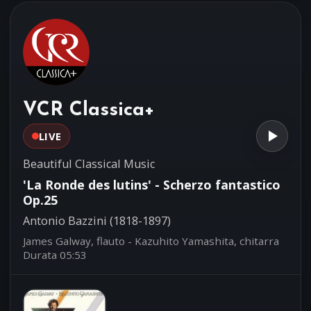
Sonata per flauto dolce, liuto e
00:52
violoncello in Sol maggiore op.2
Benedetto Marcello (1686-1739)
Accademia Monteverdi Venezia - Hans
Ludwig Hirsch, direttore
VCR Classica+
LIVE
Beautiful Classical Music
'La Ronde des lutins' - Scherzo fantastico
Op.25
Antonio Bazzini (1818-1897)
James Galway, flauto - Kazuhito Yamashita, chitarra
Durata 05:53