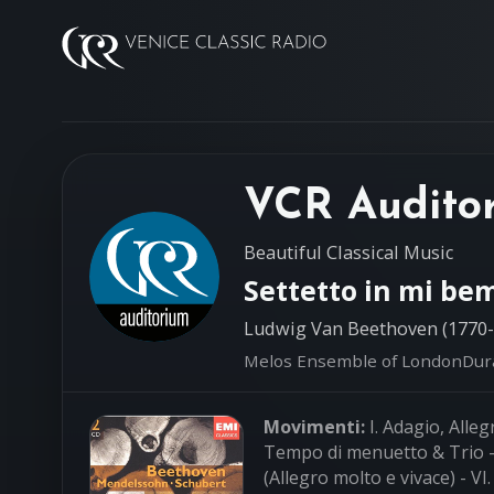
VCR Audito
Beautiful Classical Music
Settetto in mi be
Ludwig Van Beethoven (1770-
Melos Ensemble of London
Dur
Movimenti:
I. Adagio, Allegr
Tempo di menuetto & Trio - 
(Allegro molto e vivace) - V