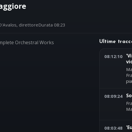
aggiore
'Avalos, direttore
Durata 08:23
mplete Orchestral Works
Ultime tracc
'V
08:12:10
vi
Ma
Fr
pi
So
08:09:24
Fr
Ma
'E
08:03:48