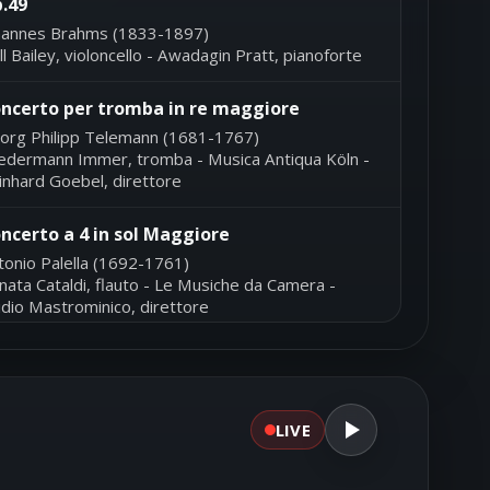
.49
hannes Brahms (1833-1897)
ll Bailey, violoncello - Awadagin Pratt, pianoforte
ncerto per tromba in re maggiore
org Philipp Telemann (1681-1767)
iedermann Immer, tromba - Musica Antiqua Köln -
inhard Goebel, direttore
ncerto a 4 in sol Maggiore
tonio Palella (1692-1761)
nata Cataldi, flauto - Le Musiche da Camera -
idio Mastrominico, direttore
nuetto per violoncello solo n.7
an-Daniel Braun (prima del 1728 - circa 1740)
ncesco Galligioni, violoncello
LIVE