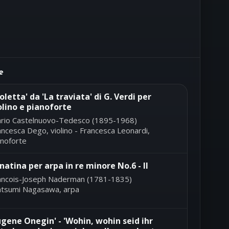
e
ioletta' da 'La traviata' di G. Verdi per
olino e pianoforte
rio Castelnuovo-Tedesco (1895-1968)
ancesca Dego, violino - Francesca Leonardi,
anoforte
natina per arpa in re minore No.6 - II
ancois-Joseph Naderman (1781-1835)
tsumi Nagasawa, arpa
ugene Onegin' - 'Wohin, wohin seid ihr