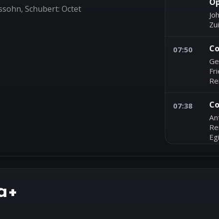
Op
sohn, Schubert: Octet
Jo
Zui
Co
07:50
Ge
Fr
Re
Co
07:38
An
Re
Eg
Mi
07:35
Je
Fra
a+