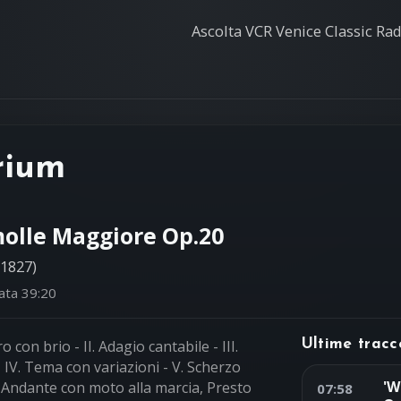
Ascolta VCR Venice Classic Radi
rium
molle Maggiore Op.20
1827)
ata 39:20
o con brio - II. Adagio cantabile - III.
Ultime tracc
IV. Tema con variazioni - V. Scherzo
'W
I. Andante con moto alla marcia, Presto
07:58