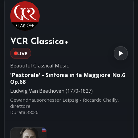
Duilio Galfetti, Mandolino - Diego
Fasolis, fortepiano
Concerto per violino in la
04:24
Maggiore
Francesco Maria Veracini (1690-1768)
VCR Classica+
L'arte dell'Arco - Federico Guglielmo,
direttore e violino solista
LIVE
Beautiful Classical Music
'Pastorale' - Sinfonia in fa Maggiore No.6
Op.68
Ludwig Van Beethoven (1770-1827)
Gewandhausorchester Leipzig - Riccardo Chailly,
direttore
Durata 38:26