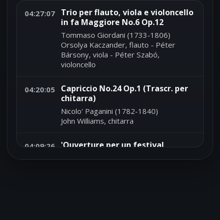
Trio per flauto, viola e violoncello
04:27:07
in fa Maggiore No.6 Op.12
Tommaso Giordani (1733-1806)
Orsolya Kaczander, flauto - Péter
Bársony, viola - Péter Szabó,
violoncello
Capriccio No.24 Op.1 (Trascr. per
04:20:05
chitarra)
Nicolo' Paganini (1782-1840)
John Williams, chitarra
'Ouverture per un festival
04:09:26
accademico' Op.80
Johannes Brahms (1833-1897)
Chicago Symphony Orchestra - Sir
Georg Solti, direttore
Melodia da 'Orfeo' di C.W. Gluck
04:04:08