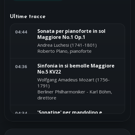
Ultime tracce
Sonata per pianoforte in sol
04:44
Maggiore No.1 Op.1
Andrea Luchesi (1741-1801)
Roberto Plano, pianoforte
Sinfonia in si bemolle Maggiore
04:36
No.5 KV22
Wolfgang Amadeus Mozart (1756-
1791)
Berliner Philharmoniker - Karl Böhm,
direttore
'Sonatine' per mandolino e
04:34
fortepiano in Do maggiore n.1
WoO44
Ludwig van Beethoven (1770-1827)