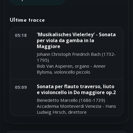
Ultime tracce
'Musikalisches Vielerley' - Sonata
05:18
per viola da gamba in la
Maggiore
Johann Christoph Friedrich Bach (1732-
1795)
Bob Van Asperen, organo - Anner
Bylsma, violoncello piccolo
Sonata per flauto traverso, liuto
05:09
e violoncello in Do maggiore op.2
Benedetto Marcello (1686-1739)
Accademia Monteverdi Venezia - Hans
Ludwig Hirsch, direttore
'La tiranna' - Quartetto in sol
04:58
Maggiore No.4 Op.44 G223