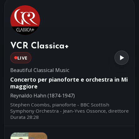
Luigi Boccherini (1743-1805)
Ensemble 415
Sonata per pianoforte in sol
04:44
Maggiore No.1 Op.1
Andrea Luchesi (1741-1801)
VCR Classica+
Roberto Plano, pianoforte
LIVE
Beautiful Classical Music
Concerto per pianoforte e orchestra in Mi
maggiore
Reynaldo Hahn (1874-1947)
Stephen Coombs, pianoforte - BBC Scottish
Symphony Orchestra - Jean-Yves Ossonce, direttore
Durata 28:28