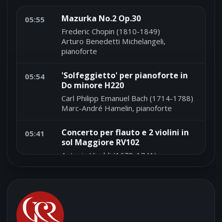
Mazurka No.2 Op.30
05:55
Frederic Chopin (1810-1849)
Arturo Benedetti Michelangeli,
pianoforte
'Solfeggietto' per pianoforte in
05:54
Do minore H220
Carl Philipp Emanuel Bach (1714-1788)
Marc-André Hamelin, pianoforte
Concerto per flauto e 2 violini in
05:41
sol Maggiore RV102
Antonio Vivaldi (1678-1741)
Wilbert Hazelzet, flauto - Musica
Antiqua Köln - Reinhard Goebel,
direttore
Capriccio per violoncello solo n.11
05:38