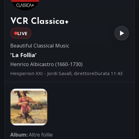
Joseph-Marie-Clément Dall'Abaco
(1710-1805)
Francesco Galligioni, violoncello
VCR Classica+
LIVE
Beautiful Classical Music
'La Follia'
Henrico Albicastro (1660-1730)
Hesperion XXI - Jordi Savall, direttore
Durata 11:43
Album:
Altre follie